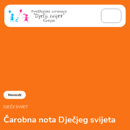
Skip to content
Skip to footer
Menu
Novosti
DJEČJI SVIJET
Čarobna nota Dječjeg svijeta